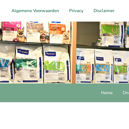
Ga
naar
Algemene Voorwaarden
Privacy
Disclaimer
de
inhoud
Home
Onz