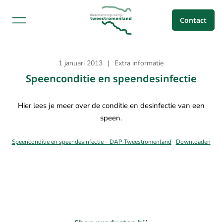
Ga
naar
Contact
de
inhoud
Dierenartsenpraktijk
Tweestromenland
1 januari 2013
Extra informatie
Speenconditie en speendesinfectie
Hier lees je meer over de conditie en desinfectie van een
speen.
Speenconditie en speendesinfectie – DAP Tweestromenland
Downloaden